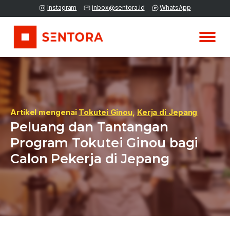
Instagram
inbox@sentora.id
WhatsApp
Artikel mengenai
Tokutei Ginou
,
Kerja di Jepang
Peluang dan Tantangan
Program Tokutei Ginou bagi
Calon Pekerja di Jepang