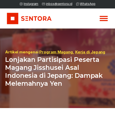
Instagram
inbox@sentora.id
WhatsApp
Artikel mengenai
Program Magang
,
Kerja di Jepang
Lonjakan Partisipasi Peserta
Magang Jisshusei Asal
Indonesia di Jepang: Dampak
Melemahnya Yen