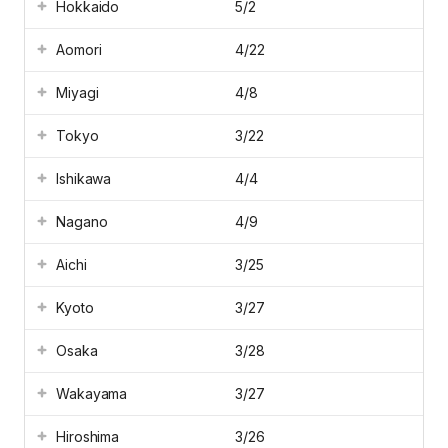
Hokkaido
5/2
Aomori
4/22
Miyagi
4/8
Tokyo
3/22
Ishikawa
4/4
Nagano
4/9
Aichi
3/25
Kyoto
3/27
Osaka
3/28
Wakayama
3/27
Hiroshima
3/26