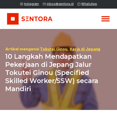
Instagram
inbox@sentora.id
WhatsApp
Artikel mengenai
Tokutei Ginou
,
Kerja di Jepang
10 Langkah Mendapatkan
Pekerjaan di Jepang Jalur
Tokutei Ginou (Specified
Skilled Worker/SSW) secara
Mandiri