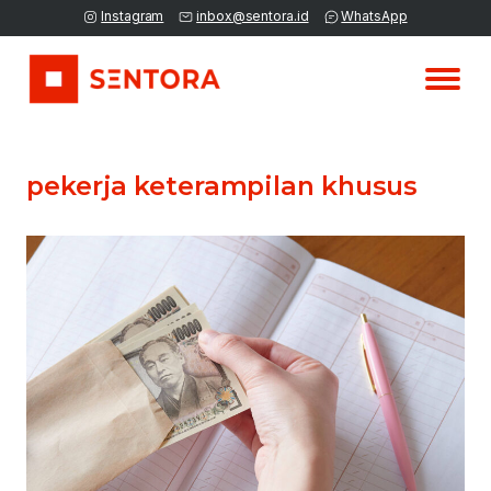
Instagram
inbox@sentora.id
WhatsApp
pekerja keterampilan khusus