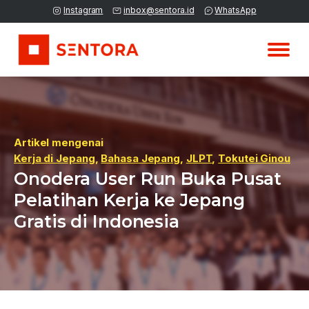
Instagram
inbox@sentora.id
WhatsApp
Artikel mengenai
Kerja di Jepang
,
Bahasa Jepang
,
JLPT
,
Tokutei Ginou
Onodera User Run Buka Pusat
Pelatihan Kerja ke Jepang
Gratis di Indonesia