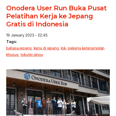
Onodera User Run Buka Pusat
Pelatihan Kerja ke Jepang
Gratis di Indonesia
19 January 2023 - 22:45
Tags:
bahasa jepang
,
kerja di jepang
,
lpk
,
pekerja keterampilan
khusus
,
tokutei ginou