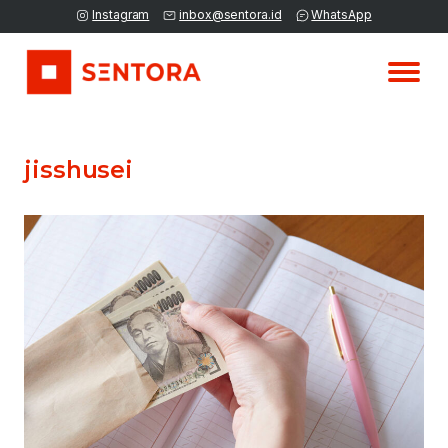
Instagram
inbox@sentora.id
WhatsApp
jisshusei