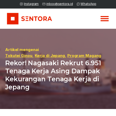
Instagram
inbox@sentora.id
WhatsApp
Artikel mengenai
Tokutei Ginou
,
Kerja di Jepang
,
Program Magang
Rekor! Nagasaki Rekrut 6.951
Tenaga Kerja Asing Dampak
Kekurangan Tenaga Kerja di
Jepang